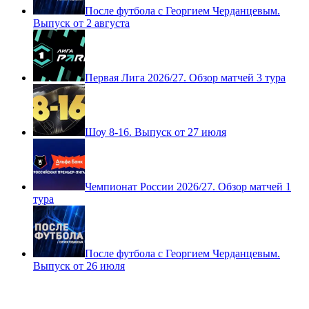
После футбола с Георгием Черданцевым.
Выпуск от 2 августа
Первая Лига 2026/27. Обзор матчей 3 тура
Шоу 8-16. Выпуск от 27 июля
Чемпионат России 2026/27. Обзор матчей 1
тура
После футбола с Георгием Черданцевым.
Выпуск от 26 июля