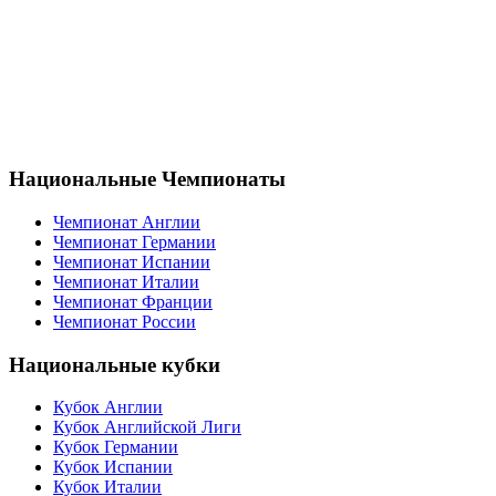
Национальные Чемпионаты
Чемпионат Англии
Чемпионат Германии
Чемпионат Испании
Чемпионат Италии
Чемпионат Франции
Чемпионат России
Национальные кубки
Кубок Англии
Кубок Английской Лиги
Кубок Германии
Кубок Испании
Кубок Италии