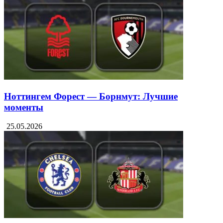
Ноттингем Форест — Борнмут: Лучшие
моменты
25.05.2026