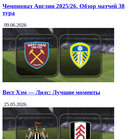
Чемпионат Англии 2025/26. Обзор матчей 38
тура
09.06.2026
Вест Хэм — Лидс: Лучшие моменты
25.05.2026