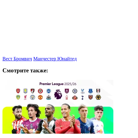
Вест Бромвич
Манчестер Юнайтед
Смотрите также: