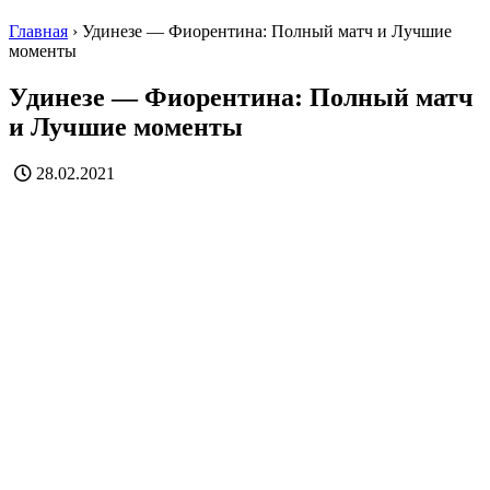
Главная
›
Удинезе — Фиорентина: Полный матч и Лучшие
моменты
Удинезе — Фиорентина: Полный матч
и Лучшие моменты
28.02.2021