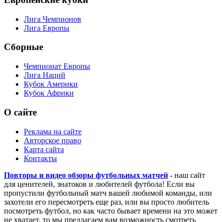
Лига Чемпионов
Лига Европы
Сборные
Чемпионат Европы
Лига Наций
Кубок Америки
Кубок Африки
О сайте
Реклама на сайте
Авторское право
Карта сайта
Контакты
Повторы и видео обзоры футбольных матчей
- наш сайт
для ценителей, знатоков и любителей футбола! Если вы
пропустили футбольный матч вашей любимой команды, или
захотели его пересмотреть еще раз, или вы просто любитель
посмотреть футбол, но как часто бывает времени на это может
не хватает, то мы предлагаем вам возможность смотреть