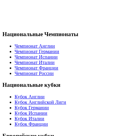
Национальные Чемпионаты
Чемпионат Англии
Чемпионат Германии
Чемпионат Испании
Чемпионат Италии
Чемпионат Франции
Чемпионат России
Национальные кубки
Кубок Англии
Кубок Английской Лиги
Кубок Германии
Кубок Испании
Кубок Италии
Кубок Франции
Европейские кубки