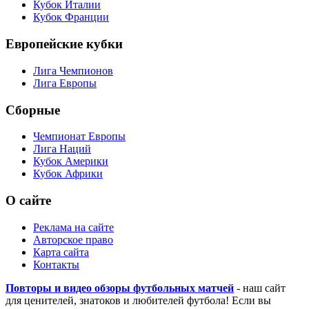
Кубок Италии
Кубок Франции
Европейские кубки
Лига Чемпионов
Лига Европы
Сборные
Чемпионат Европы
Лига Наций
Кубок Америки
Кубок Африки
О сайте
Реклама на сайте
Авторское право
Карта сайта
Контакты
Повторы и видео обзоры футбольных матчей
- наш сайт
для ценителей, знатоков и любителей футбола! Если вы