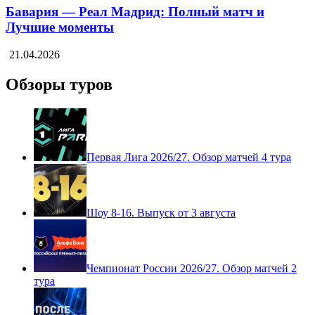
Бавария — Реал Мадрид: Полный матч и
Лучшие моменты
21.04.2026
Обзоры туров
Первая Лига 2026/27. Обзор матчей 4 тура
Шоу 8-16. Выпуск от 3 августа
Чемпионат России 2026/27. Обзор матчей 2
тура