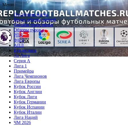
Перейти
Меню
к
Последние матчи
содержимому
Видео обзоры матчей
Онлайн трансляции
Обзоры туров
РПЛ
ФНЛ
АПЛ
Бундеслига
Ла Лига
Серия А
Лига 1
Примейра
Лига Чемпионов
Лига Европы
Кубок России
Кубок Англии
Кубок Лиги
Кубок Германии
Кубок Испании
Кубок Италии
Лига Наций
ЧМ 2026