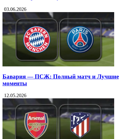
03.06.2026
Бавария — ПСЖ: Полный матч и Лучшие
моменты
12.05.2026