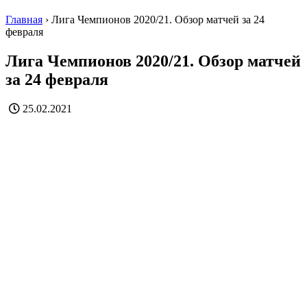
Главная
›
Лига Чемпионов 2020/21. Обзор матчей за 24
февраля
Лига Чемпионов 2020/21. Обзор матчей
за 24 февраля
25.02.2021