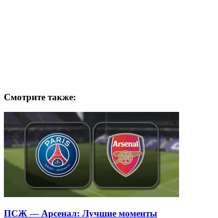
Смотрите также:
ПСЖ — Арсенал: Лучшие моменты