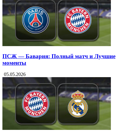
ПСЖ — Бавария: Полный матч и Лучшие
моменты
05.05.2026