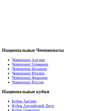
Национальные Чемпионаты
Чемпионат Англии
Чемпионат Германии
Чемпионат Испании
Чемпионат Италии
Чемпионат Франции
Чемпионат России