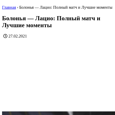
Главная
›
Болонья — Лацио: Полный матч и Лучшие моменты
Болонья — Лацио: Полный матч и
Лучшие моменты
27.02.2021