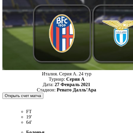
Италия. Серия А. 24 тур
Турнир:
Серия А
Дата:
27 Февраль 2021
Стадион:
Ренато Далль’Ара