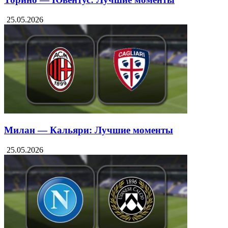
Торино — Ювентус: Лучшие моменты
25.05.2026
Милан — Кальяри: Лучшие моменты
25.05.2026