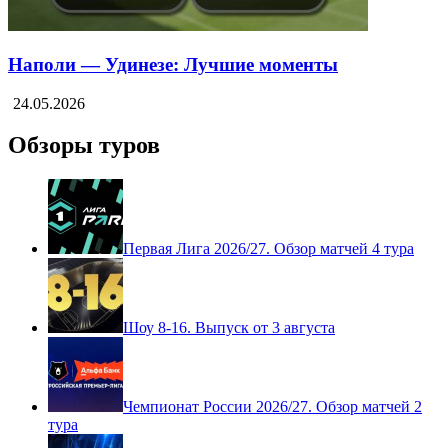
Наполи — Удинезе: Лучшие моменты
24.05.2026
Обзоры туров
Первая Лига 2026/27. Обзор матчей 4 тура
Шоу 8-16. Выпуск от 3 августа