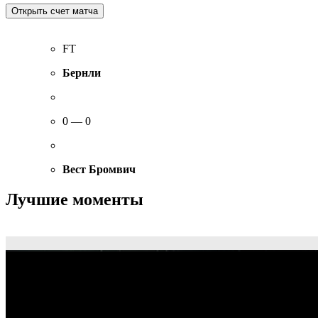
FT
Бернли
0 — 0
Вест Бромвич
Лучшие моменты