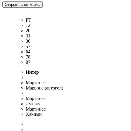
FT
12′
20′
31′
36′
57′
64′
78′
87′
Интер
Мартинес
Марроне (автогол)
Мартинес
Лукаку
Мартинес
Хакими