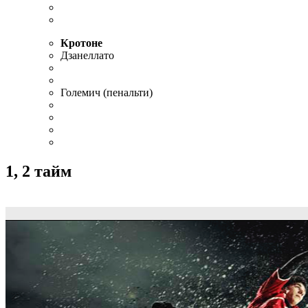
Кротоне
Дзанеллато
Големич (пенальти)
1, 2 тайм