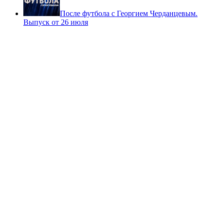
После футбола с Георгием Черданцевым.
Выпуск от 26 июля