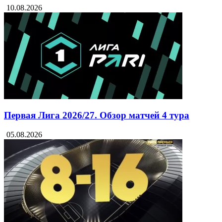
После футбола с Георгием Черданцевым. Выпуск
от 9 августа
10.08.2026
Первая Лига 2026/27. Обзор матчей 4 тура
05.08.2026