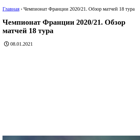
Главная
›
Чемпионат Франции 2020/21. Обзор матчей 18 тура
Чемпионат Франции 2020/21. Обзор
матчей 18 тура
08.01.2021