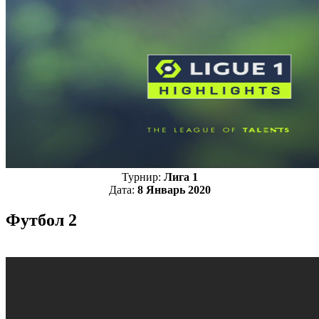
Турнир:
Лига 1
Дата:
8 Январь 2020
Футбол 2