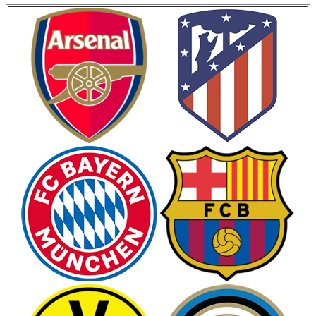
Кубок Германии
Кубок Испании
Кубок Италии
Лига Наций
ЧМ 2026