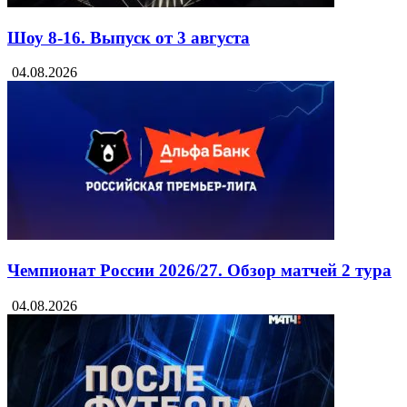
Шоу 8-16. Выпуск от 3 августа
04.08.2026
Чемпионат России 2026/27. Обзор матчей 2 тура
04.08.2026