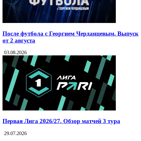
После футбола с Георгием Черданцевым. Выпуск
от 2 августа
03.08.2026