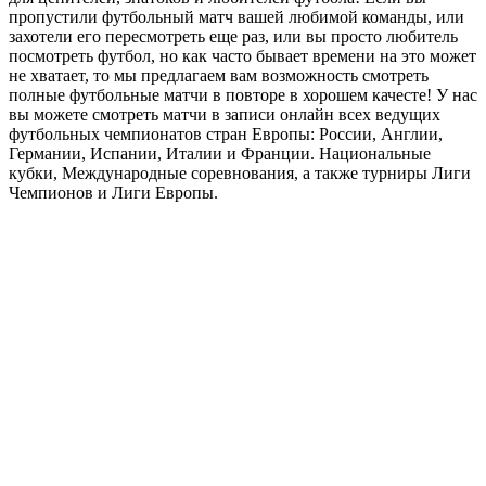
пропустили футбольный матч вашей любимой команды, или
захотели его пересмотреть еще раз, или вы просто любитель
посмотреть футбол, но как часто бывает времени на это может
не хватает, то мы предлагаем вам возможность смотреть
полные футбольные матчи в повторе в хорошем качесте! У нас
вы можете смотреть матчи в записи онлайн всех ведущих
футбольных чемпионатов стран Европы: России, Англии,
Германии, Испании, Италии и Франции. Национальные
кубки, Международные соревнования, а также турниры Лиги
Чемпионов и Лиги Европы.