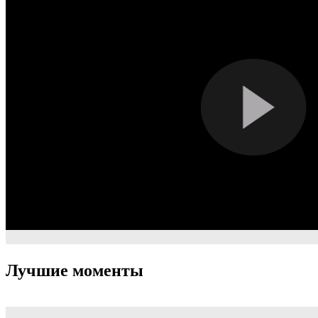
Лучшие моменты