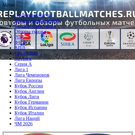
Перейти
Меню
к
Последние матчи
содержимому
Видео обзоры матчей
Онлайн трансляции
Обзоры туров
РПЛ
ФНЛ
АПЛ
Бундеслига
Ла Лига
Серия А
Лига 1
Лига Чемпионов
Лига Европы
Кубок России
Кубок Англии
Кубок Лиги
Кубок Германии
Кубок Испании
Кубок Италии
Лига Наций
ЧМ 2026