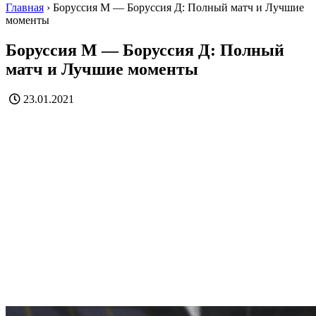
Главная
›
Боруссия М — Боруссия Д: Полный матч и Лучшие
моменты
Боруссия М — Боруссия Д: Полный
матч и Лучшие моменты
23.01.2021