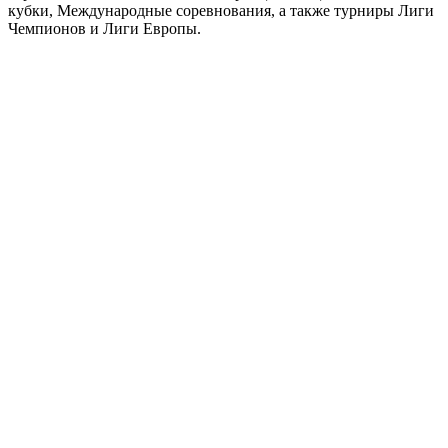
посмотреть футбол, но как часто бывает времени на это может
не хватает, то мы предлагаем вам возможность смотреть
полные футбольные матчи в повторе в хорошем качесте! У нас
вы можете смотреть матчи в записи онлайн всех ведущих
футбольных чемпионатов стран Европы: России, Англии,
Германии, Испании, Италии и Франции. Национальные
кубки, Международные соревнования, а также турниры Лиги
Чемпионов и Лиги Европы.