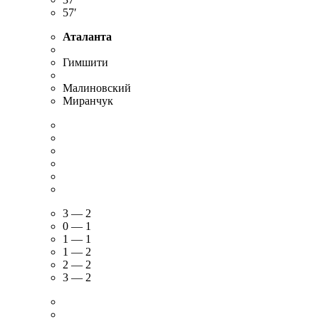
FT
7′
17′
34′
37′
57′
Аталанта
Гимшити
Малиновский
Миранчук
3 — 2
0 — 1
1 — 1