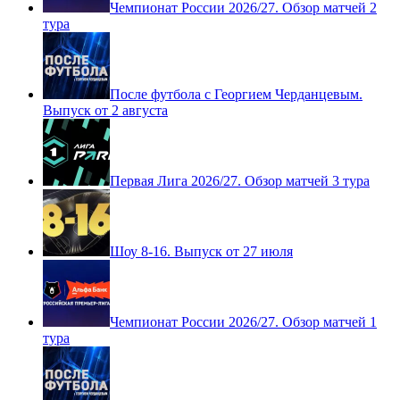
Чемпионат России 2026/27. Обзор матчей 2
тура
После футбола с Георгием Черданцевым.
Выпуск от 2 августа
Первая Лига 2026/27. Обзор матчей 3 тура
Шоу 8-16. Выпуск от 27 июля
Чемпионат России 2026/27. Обзор матчей 1
тура