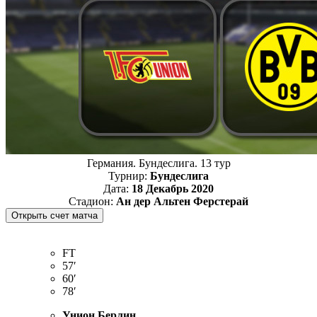
Германия. Бундеслига. 13 тур
Турнир:
Бундеслига
Дата:
18 Декабрь 2020
Стадион:
Ан дер Альтен Ферстерай
FT
57′
60′
78′
Унион Берлин