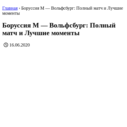
Главная
›
Боруссия М — Вольфсбург: Полный матч и Лучшие
моменты
Боруссия М — Вольфсбург: Полный
матч и Лучшие моменты
16.06.2020