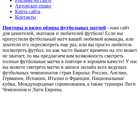
Реклама на сайте
Авторское право
Карта сайта
Контакты
Повторы и видео обзоры футбольных матчей
- наш сайт
для ценителей, знатоков и любителей футбола! Если вы
пропустили футбольный матч вашей любимой команды, или
захотели его пересмотреть еще раз, или вы просто любитель
посмотреть футбол, но как часто бывает времени на это может
не хватает, то мы предлагаем вам возможность смотреть
полные футбольные матчи в повторе в хорошем качесте! У нас
вы можете смотреть матчи в записи онлайн всех ведущих
футбольных чемпионатов стран Европы: России, Англии,
Германии, Испании, Италии и Франции. Национальные
кубки, Международные соревнования, а также турниры Лиги
Чемпионов и Лиги Европы.