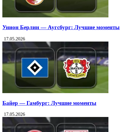
Унион Берлин — Аугсбург: Лучшие моменты
17.05.2026
Байер — Гамбург: Лучшие моменты
17.05.2026