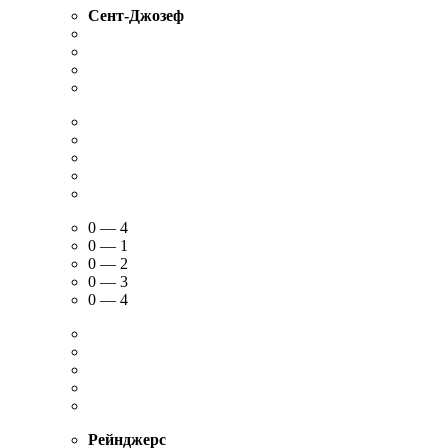
FT
50′
56′
68′
77′
Сент-Джозеф
0 — 4
0 — 1
0 — 2
0 — 3
0 — 4