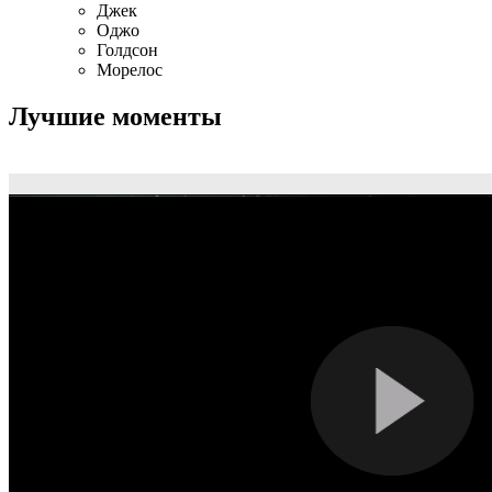
Рейнджерс
Джек
Оджо
Голдсон
Морелос
Лучшие моменты