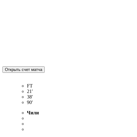
FT
21′
38′
90′
Чили