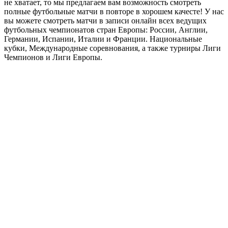
Повторы и видео обзоры футбольных матчей
- наш сайт
для ценителей, знатоков и любителей футбола! Если вы
пропустили футбольный матч вашей любимой команды, или
захотели его пересмотреть еще раз, или вы просто любитель
посмотреть футбол, но как часто бывает времени на это может
не хватает, то мы предлагаем вам возможность смотреть
полные футбольные матчи в повторе в хорошем качесте! У нас
вы можете смотреть матчи в записи онлайн всех ведущих
футбольных чемпионатов стран Европы: России, Англии,
Германии, Испании, Италии и Франции. Национальные
кубки, Международные соревнования, а также турниры Лиги
Чемпионов и Лиги Европы.